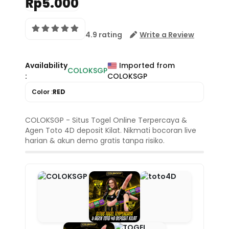
Rp5.000
4.9 rating
Write a Review
Availability
Imported from
COLOKSGP
:
COLOKSGP
Color :
RED
COLOKSGP - Situs Togel Online Terpercaya &
Agen Toto 4D deposit Kilat. Nikmati bocoran live
harian & akun demo gratis tanpa risiko.