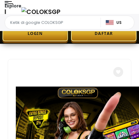
Explore
US
LOGIN
DAFTAR